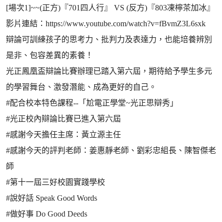
[場次1]~~(正方)『701四人行』 VS (反方)『803凍檸茶加冰』
影片連結：https://www.youtube.com/watch?v=fBvmZ3L6sxk
辯論可訓練孩子的思考力、批判力及表達力，也能培養辨別
是非、包容差異的素養！
光正鳳凰盃辯論比賽辦理已踏入第六屆，期待給予學生多元
的學習舞台、激發潛能、成為更好的自己。
#配合校本特色課程--「尬電正學堂~光正思辯秀」
#光正校內辯論比賽已進入第六屆
#感謝今天擔任主席：黃立源主任
#感謝今天的評判老師：姜惠靜老師、劉彩忠組長、陳智傑老
師
#第十一屆三好校園實踐學校
#說好話 Speak Good Words
#做好事 Do Good Deeds