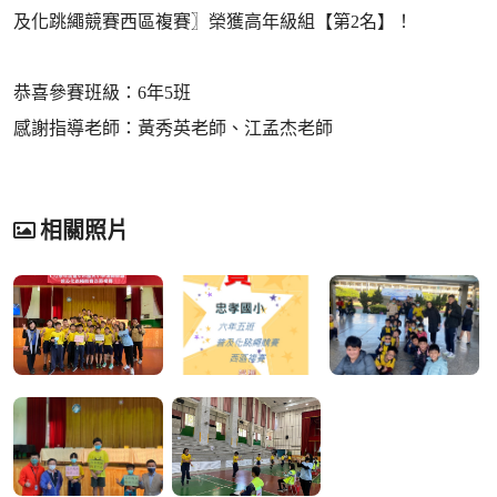
及化跳繩競賽西區複賽〗榮獲高年級組【第2名】！
恭喜參賽班級：6年5班
感謝指導老師：黃秀英老師、江孟杰老師
相關照片