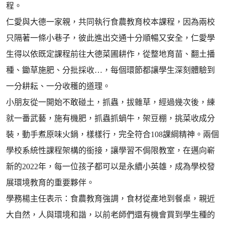
程。
仁愛與大德一家親，共同執行食農教育校本課程，因為兩校
只隔著一條小巷子，彼此進出交通十分順暢又安全，仁愛學
生得以依既定課程前往大德菜圃耕作，從整地育苗、翻土播
種、鋤草施肥、分批採收…，每個環節都讓學生深刻體驗到
一分耕耘、一分收穫的道理。
小朋友從一開始不敢碰土，抓蟲，拔雜草，經過幾次後，練
就一番武藝，施有機肥，抓蟲抓蝸牛，架豆棚，挑菜收成分
裝，動手煮原味火鍋，樣樣行，完全符合108課綱精神。兩個
學校系統性課程架構的銜接，讓學習不侷限教室，在邁向嶄
新的2022年，每一位孩子都可以是永續小英雄，成為學校發
展環境教育的重要夥伴。
學務楊主任表示：食農教育強調，食材從產地到餐桌，親近
大自然，人與環境和諧，以前老師們還有機會買到學生種的