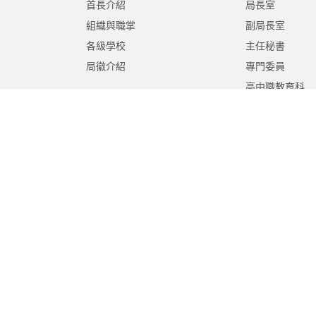
首長介紹
局長室
組織與職掌
副局長室
各級學校
主任秘書
局徽介紹
專門委員
高中職教育科
國中教育科
國小教育科
幼兒教育科
終身教育科
特殊教育科
課程教學科
體育保健科
工程營繕科
秘書室
學生事務室
人事室