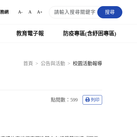
搜尋
A-
A
A+
務網
教育電子報
防疫專區(含紓困專區)
首頁
公告與活動
校園活動報導
點閱數：
599
列印