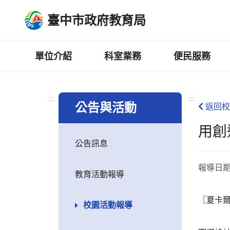
跳
臺中市政府教育局
到
主
要
內
單位介紹
科室業務
便民服務
容
區
:::
:::
公告與活動
返回校
用創
公告訊息
報導日
教育活動報導
〖夏卡
校園活動報導