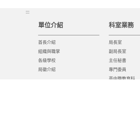
:::
單位介紹
科室業務
首長介紹
局長室
組織與職掌
副局長室
各級學校
主任秘書
局徽介紹
專門委員
高中職教育科
國中教育科
國小教育科
幼兒教育科
終身教育科
特殊教育科
課程教學科