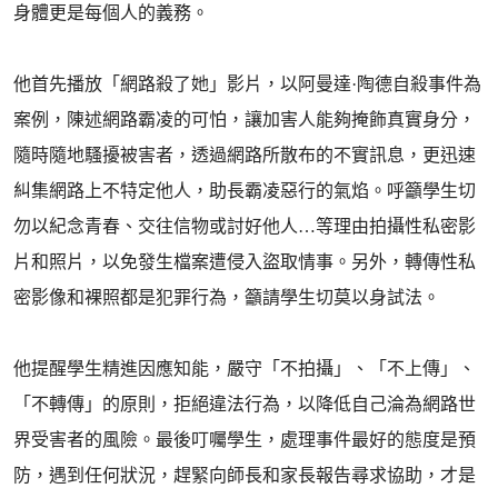
身體更是每個人的義務。
他首先播放「網路殺了她」影片，以阿曼達·陶德自殺事件為
案例，陳述網路霸凌的可怕，讓加害人能夠掩飾真實身分，
隨時隨地騷擾被害者，透過網路所散布的不實訊息，更迅速
糾集網路上不特定他人，助長霸凌惡行的氣焰。呼籲學生切
勿以紀念青春、交往信物或討好他人…等理由拍攝性私密影
片和照片，以免發生檔案遭侵入盜取情事。另外，轉傳性私
密影像和裸照都是犯罪行為，籲請學生切莫以身試法。
他提醒學生精進因應知能，嚴守「不拍攝」、「不上傳」、
「不轉傳」的原則，拒絕違法行為，以降低自己淪為網路世
界受害者的風險。最後叮囑學生，處理事件最好的態度是預
防，遇到任何狀況，趕緊向師長和家長報告尋求協助，才是