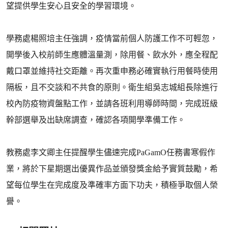
望提供學生安心且安全的學習環境。
學務處楊照培主任強調，疫情當前個人防護工作不可輕忽，
開學後入校前師生應體溫量測，除用餐、飲水外，應全程配
戴口罩並維持社交距離。再次重申務必確實執行用餐時使用
隔板，且不交談和不共食的原則。衛生組吳志城組長除進行
校內防疫物資盤點工作，並請各班利用導師時間，完成班級
幹部選舉及出缺席調查，確認各項開學準備工作。
教務處李文卿主任提醒學生儘速完成PaGamO任務書寒假作
業，將於下星期選出優異作品並頒發獎金給予實質鼓勵，希
望每位學生在完成度及準確率方面下功夫，積極爭取個人榮
譽。