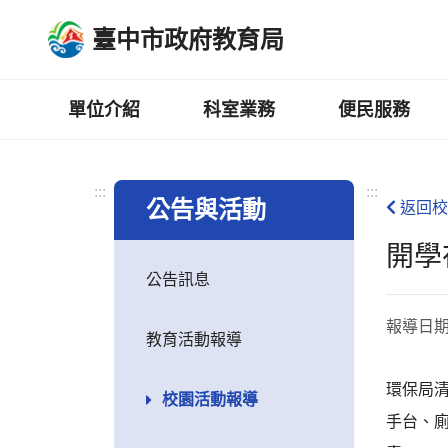
跳
臺中市政府教育局
到
主
要
內
單位介紹
科室業務
便民服務
容
區
:::
:::
公告與活動
返回校
開學
公告訊息
報導日
教育活動報導
環保局
校園活動報導
手台、