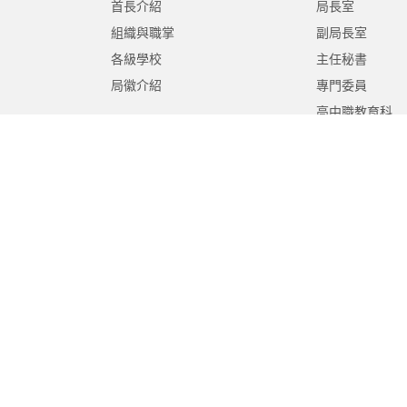
首長介紹
局長室
組織與職掌
副局長室
各級學校
主任秘書
局徽介紹
專門委員
高中職教育科
國中教育科
國小教育科
幼兒教育科
終身教育科
特殊教育科
課程教學科
體育保健科
工程營繕科
秘書室
學生事務室
人事室