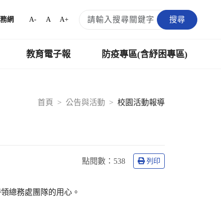
搜尋
A-
A
A+
務網
教育電子報
防疫專區(含紓困專區)
首頁
公告與活動
校園活動報導
點閱數：
538
列印
帶領總務處團隊的用心。