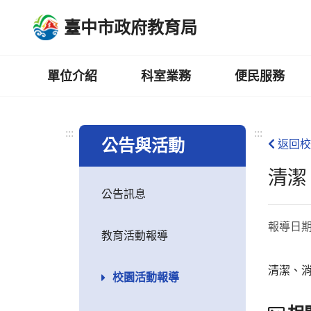
跳
臺中市政府教育局
到
主
要
內
單位介紹
科室業務
便民服務
容
區
:::
:::
公告與活動
返回校
清潔
公告訊息
報導日
教育活動報導
清潔、
校園活動報導