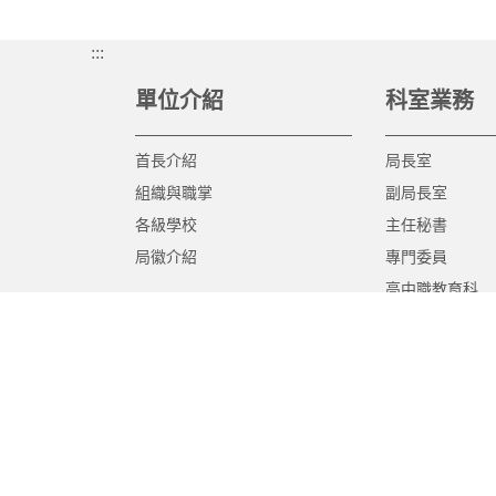
:::
單位介紹
科室業務
首長介紹
局長室
組織與職掌
副局長室
各級學校
主任秘書
局徽介紹
專門委員
高中職教育科
國中教育科
國小教育科
幼兒教育科
終身教育科
特殊教育科
課程教學科