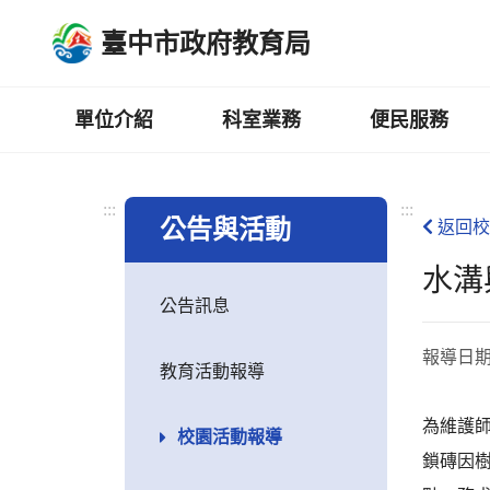
跳
臺中市政府教育局
到
主
要
內
單位介紹
科室業務
便民服務
容
區
:::
:::
公告與活動
返回校
水溝
公告訊息
報導日
教育活動報導
為維護
校園活動報導
鎖磚因