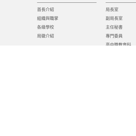
首長介紹
局長室
組織與職掌
副局長室
各級學校
主任秘書
局徽介紹
專門委員
高中職教育科
國中教育科
國小教育科
幼兒教育科
終身教育科
特殊教育科
課程教學科
體育保健科
工程營繕科
秘書室
學生事務室