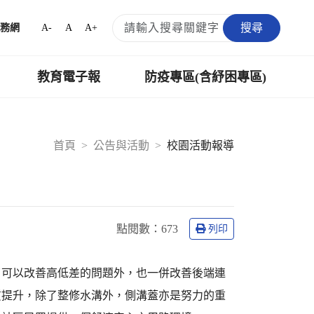
搜尋
A-
A
A+
務網
教育電子報
防疫專區(含紓困專區)
首頁
公告與活動
校園活動報導
點閱數：
673
列印
了可以改善高低差的問題外，也一併改善後端連
質提升，除了整修水溝外，側溝蓋亦是努力的重