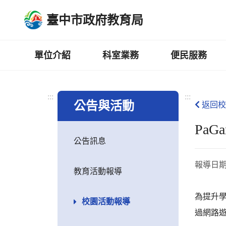
跳
臺中市政府教育局
到
主
要
內
單位介紹
科室業務
便民服務
容
區
:::
:::
公告與活動
返回校
Pa
公告訊息
報導日
教育活動報導
為提升學
校園活動報導
過網路