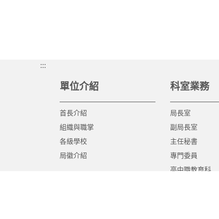
:::
單位介紹
科室業務
首長介紹
局長室
組織與職掌
副局長室
各級學校
主任秘書
局徽介紹
專門委員
高中職教育科
國中教育科
國小教育科
幼兒教育科