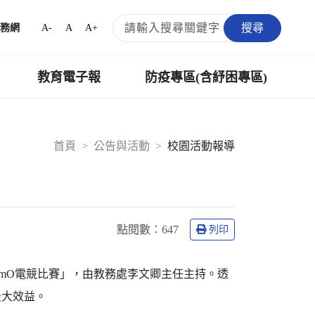
搜尋
A-
A
A+
務網
教育電子報
防疫專區(含紓困專區)
首頁
公告與活動
校園活動報導
點閱數：
647
列印
amO電競比賽」，由教務處李文卿主任主持。透
最大效益。