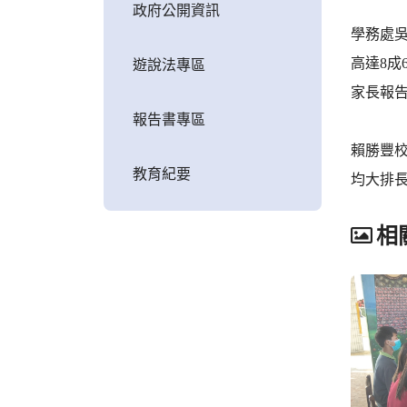
政府公開資訊
學務處
高達8
遊說法專區
家長報
報告書專區
賴勝豐校
教育紀要
均大排
相