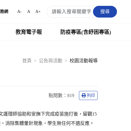
搜尋
A-
A
A+
務網
教育電子報
防疫專區(含紓困專區)
首頁
公告與活動
校園活動報導
點閱數：
819
列印
昱文護理師協助和安撫下完成疫苗施打後，留觀15
驗，消除集體暈針現象，學生無任何不適反應。