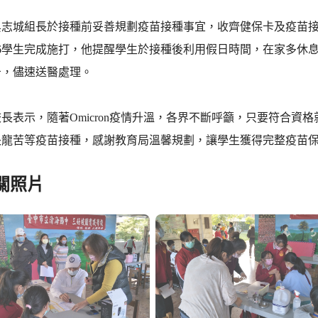
吳志城組長於接種前妥善規劃疫苗接種事宜，收齊健保卡及疫苗
成6學生完成施打，他提醒學生於接種後利用假日時間，在家多休
告，儘速送醫處理。
長表示，隨著Omicron疫情升溫，各界不斷呼籲，只要符合資
長龍苦等疫苗接種，感謝教育局溫馨規劃，讓學生獲得完整疫苗
關照片