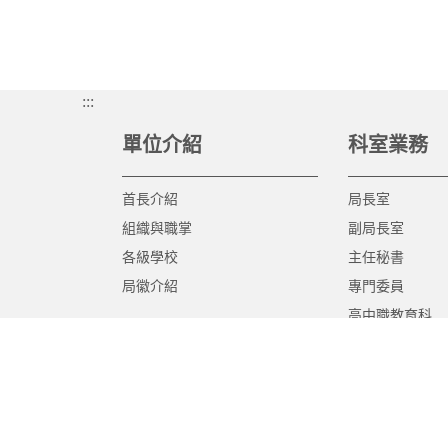
:::
單位介紹
科室業務
首長介紹
局長室
組織與職掌
副局長室
各級學校
主任秘書
局徽介紹
專門委員
高中職教育科
國中教育科
國小教育科
幼兒教育科
終身教育科