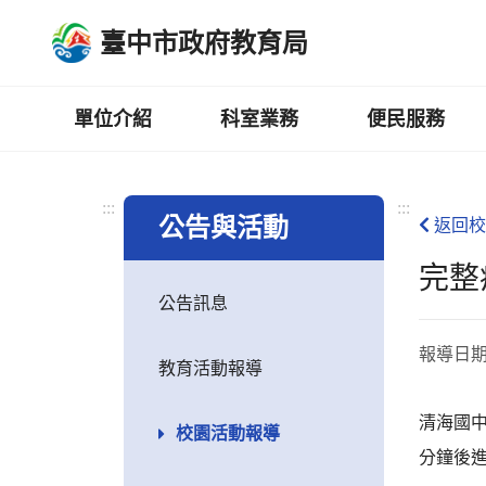
跳
臺中市政府教育局
到
主
要
內
單位介紹
科室業務
便民服務
容
區
:::
:::
公告與活動
返回校
完整
公告訊息
報導日
教育活動報導
清海國中
校園活動報導
分鐘後