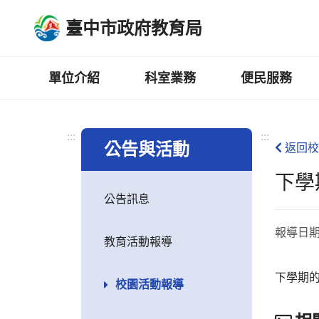
跳
臺中市政府教育局
到
主
要
內
單位介紹
科室業務
便民服務
容
區
:::
:::
公告與活動
返回校
下學
公告訊息
報導日
教育活動報導
下學期的
校園活動報導