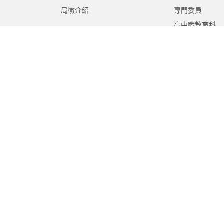
局徽介紹
專門委員
高中職教育科
國中教育科
國小教育科
幼兒教育科
終身教育科
特殊教育科
課程教學科
體育保健科
工程營繕科
秘書室
學生事務室
人事室
會計室
政風室