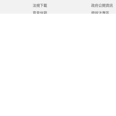
法規下載
政府公開資訊
意見信箱
遊說法專區
報告書專區
教育紀要