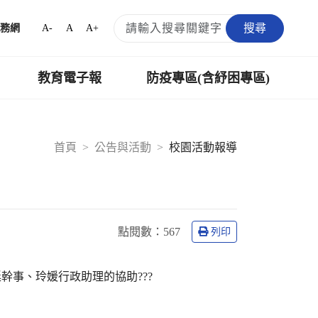
搜尋
A-
A
A+
務網
教育電子報
防疫專區(含紓困專區)
首頁
公告與活動
校園活動報導
點閱數：
567
列印
事、玲媛行政助理的協助???