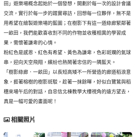
田」遊樂場概念起始於一個發想，開劃於每一次的設計會議
交流，實行於每一步的踏實尋訪，回想每一位夥伴，無不是
用希望在繪製遊樂場的藍圖；在樹影下有這一道綠廊緊鄰著
一畝田，我們能歡喜收割不同的作物並收穫相異的學習成
果，需懷著謙卑的心情。
粉紅色是感恩、紅色有希望、黃色為謙卑，色彩斑斕的氣球
串，迎向天空飛翔，繽紛也熱鬧著忠信的一隅藍天。
「樹影綠廊．一畝田」以長短高矮不一所營造的廊道稻浪意
象，捱著榕樹的樹影斑駁，趁著一抹餘暉，好似白鷺鷥與稻
穗來場午后的對話，自忠信北棟教學大樓視角的遠方望去，
真是一幅可愛的畫面呢！
相關照片