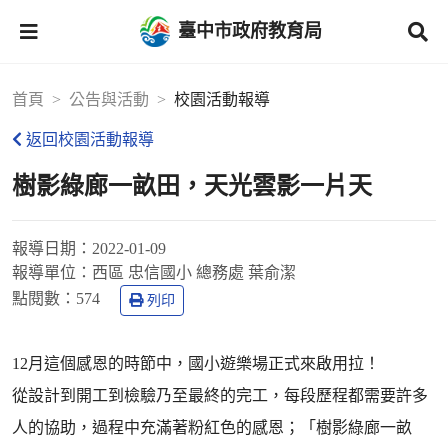
臺中市政府教育局
首頁
公告與活動
校園活動報導
返回校園活動報導
樹影綠廊一畝田，天光雲影一片天
報導日期：
2022-01-09
報導單位：
西區 忠信國小 總務處 葉俞潔
點閱數：
574
列印
12月這個感恩的時節中，國小遊樂場正式來啟用拉！
從設計到開工到檢驗乃至最終的完工，每段歷程都需要許多
人的協助，過程中充滿著粉紅色的感恩；「樹影綠廊一畝