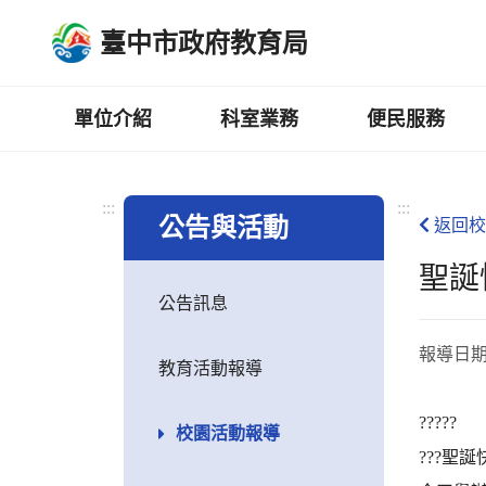
跳
臺中市政府教育局
到
主
要
內
單位介紹
科室業務
便民服務
容
區
:::
:::
公告與活動
返回校
聖誕
公告訊息
報導日
教育活動報導
?????
校園活動報導
???聖誕