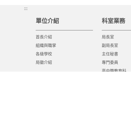
:::
單位介紹
科室業務
首長介紹
局長室
組織與職掌
副局長室
各級學校
主任秘書
局徽介紹
專門委員
高中職教育科
國中教育科
國小教育科
幼兒教育科
終身教育科
特殊教育科
課程教學科
體育保健科