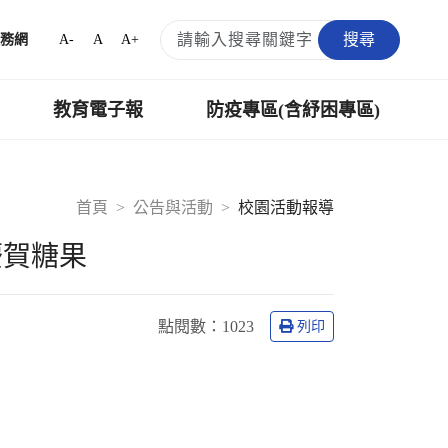
搜尋
A-
A
A+
務網
教育電子報
防疫專區(含紓困專區)
首頁
公告與活動
校園活動報導
慶賀糖果
點閱數：
1023
列印