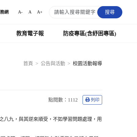
搜尋
A-
A
A+
務網
教育電子報
防疫專區(含紓困專區)
首頁
公告與活動
校園活動報導
點閱數：
1112
列印
不如意之事十之八九，與其逆來順受，不如學習問題處理，用