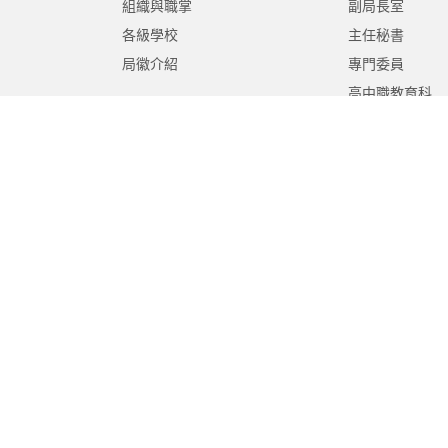
組織與職掌
副局長室
各級學校
主任秘書
局徽介紹
專門委員
高中職教育科
國中教育科
國小教育科
幼兒教育科
終身教育科
特殊教育科
課程教學科
體育保健科
工程營繕科
秘書室
學生事務室
人事室
會計室