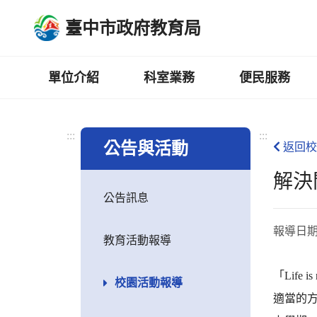
跳
臺中市政府教育局
到
主
要
內
單位介紹
科室業務
便民服務
容
區
:::
:::
公告與活動
返回校
解決問
公告訊息
報導日
教育活動報導
「Lif
校園活動報導
適當的