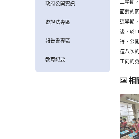
上學期
政府公開資訊
面對的問
這學期
遊說法專區
後，於1
報告書專區
得、公
這八次
教育紀要
正向的
相