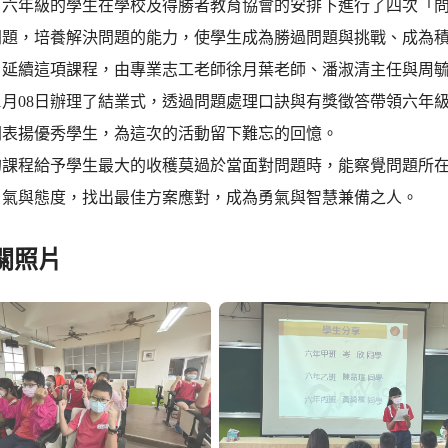
，六年級的學生在學校及得勝者教育協會的安排下進行了四次「
題，培養解決問題的能力，使學生成為勝過問題與挑戰、成為積極向上
，延續這項課程，由專業志工老師徐月葉老師、潘淑清主任與周
1月08日辦理了結業式，透過問題處理口訣與有獎徵答帶領六年
開表揚優秀學生，為這次的活動留下難忘的回憶。
的課程給予學生最大的收穫莫過於當面對問題時，能察覺問題所
勇氣與態度，找出最佳方案應對，成為勇氣與智慧兼備之人。
關照片