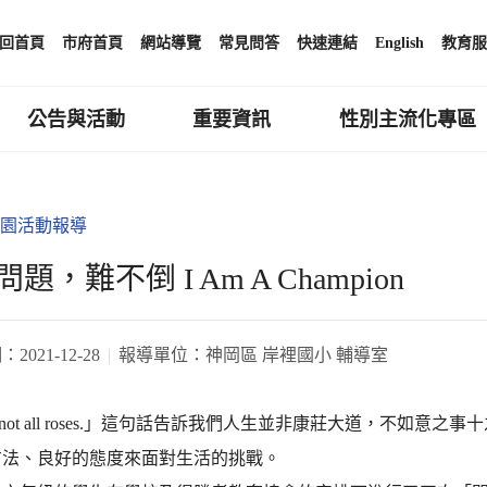
回首頁
市府首頁
網站導覽
常見問答
快速連結
English
教育服
公告與活動
重要資訊
性別主流化專區
園活動報導
題，難不倒 I Am A Champion
期：
2021-12-28
報導單位：
神岡區 岸裡國小 輔導室
e is not all roses.」這句話告訴我們人生並非康莊大道，
方法、良好的態度來面對生活的挑戰。