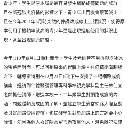
青少年、學生是原本屆是最容易發生網路成癮問題的族群，
且在新冠肺炎疫情的影響之下，青少年出門機會跟著減少，
且在今年2021年5月時突然的停課改成線上上課狀況，使得原
本使用手機頻率就高的青少年更是出現過度使用的狀況出
現，甚至出現健康問題。
今年(110年)9月1日順利開學，學生及老師皆不用再與冷冰冰
的螢幕面對面，可以回到原來的實體上課。在疫情逐漸趨緩
之下，輔導室特別在12月23日(四)下午安排了一場網路成癮
講座，邀請到仁德醫護管理專科學校視光學科副主任林佳宜
老師擔任講師，增進本校一、二年級學生對網路成癮的內
涵、問題種類及成因的了解，並建立學生適當網路人際互動
及良好網路使用習慣，也提醒學生對於網路上的言詞要小心
謹慎，勿因為個人喜好隨意留言過攻擊他人，避免觸犯法律