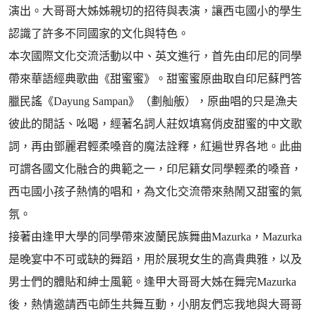
演出。大哥哥大姊姊親切的招待與表演，讓西屯國小的學生
認識了許多不同國家的文化與特色。
本次國際文化交流活動以中、英文進行，首先由印尼的同學
帶來華語經典歌曲《甜蜜蜜》。甜蜜蜜原曲取自印尼蘇門答
臘民謠《Dayung Sampan》（劃舢舨），原曲唱的只是漁夫
彼此的閒話、吆喝，經著名詞人莊奴填寫俏皮甜蜜的中文歌
詞，再由鄧麗君輕柔嗓音的魔法詮釋，紅遍世界各地。此曲
可謂各國文化融合的典範之一，印尼籍女同學輕柔的嗓音，
西屯國小孩子熱情的唱和，為文化交流帶來熱鬧又甜蜜的氣
氛。
接著由逢甲大學的同學帶來波蘭民族舞曲Mazurka，Mazurka
是晚宴中不可或缺的舞蹈，用於展現女生的高貴典雅，以及
男士們的體貼和紳士風範。逢甲大哥哥大姊在舞完Mazurka
後，熱情邀請西屯師生共舞互動，小朋友們忘我地與大哥哥