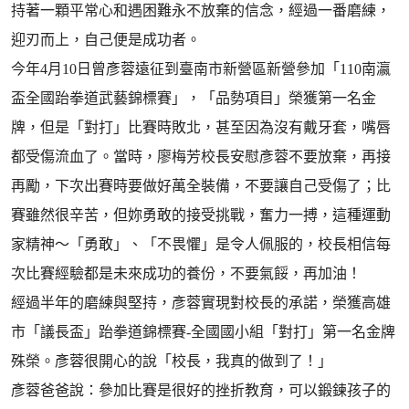
持著一顆平常心和遇困難永不放棄的信念，經過一番磨練，
迎刃而上，自己便是成功者。
今年4月10日曾彥蓉遠征到臺南市新營區新營參加「110南瀛
盃全國跆拳道武藝錦標賽」，「品勢項目」榮獲第一名金
牌，但是「對打」比賽時敗北，甚至因為沒有戴牙套，嘴唇
都受傷流血了。當時，廖梅芳校長安慰彥蓉不要放棄，再接
再勵，下次出賽時要做好萬全裝備，不要讓自己受傷了；比
賽雖然很辛苦，但妳勇敢的接受挑戰，奮力一搏，這種運動
家精神～「勇敢」、「不畏懼」是令人佩服的，校長相信每
次比賽經驗都是未來成功的養份，不要氣餒，再加油！
經過半年的磨練與堅持，彥蓉實現對校長的承諾，榮獲高雄
市「議長盃」跆拳道錦標賽-全國國小組「對打」第一名金牌
殊榮。彥蓉很開心的說「校長，我真的做到了！」
彥蓉爸爸說：參加比賽是很好的挫折教育，可以鍛鍊孩子的