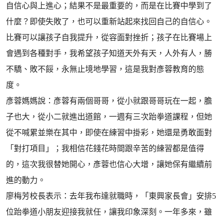
自信心與上進心；結果不是最重要的，而是在比賽中學到了
什麼？即使失敗了，也可以重新站起來找回自己的自信心。
比賽可以讓孩子自我提升，從容面對挫折；孩子在比賽場上
會遇到各種對手，我希望孩子知道天外有天，人外有人，勝
不驕、敗不餒，永無止境地學習，這是我對彥蓉教育的態
度。
彥蓉媽媽說：彥蓉有兩個哥哥，從小就跟哥哥玩在一起，膽
子也大，從小二就進出道館，一週有三次跆拳道課程，但她
從不喊累並樂在其中，即使在練習中掛彩，她還是勇敢面對
「對打項目」；我相信花錢花時間跟辛苦的練習都是值得
的，這次我很替她開心，彥蓉也信心大增，讓她保有繼續前
進的動力。
廖梅芳校長表示：去年我布達就職時，「東興家長會」安排5
位跆拳道小朋友迎接我就任，讓我印象深刻。一年多來，雖