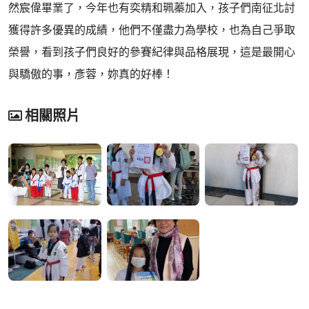
然宸偉畢業了，今年也有奕精和珮蓁加入，孩子們南征北討
獲得許多優異的成績，他們不僅盡力為學校，也為自己爭取
榮譽，看到孩子們良好的參賽紀律與品格展現，這是最開心
與驕傲的事，彥蓉，妳真的好棒！
相關照片