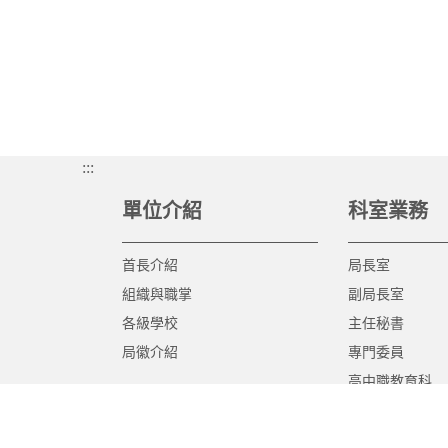
:::
單位介紹
科室業務
首長介紹
局長室
組織與職掌
副局長室
各級學校
主任秘書
局徽介紹
專門委員
高中職教育科
國中教育科
國小教育科