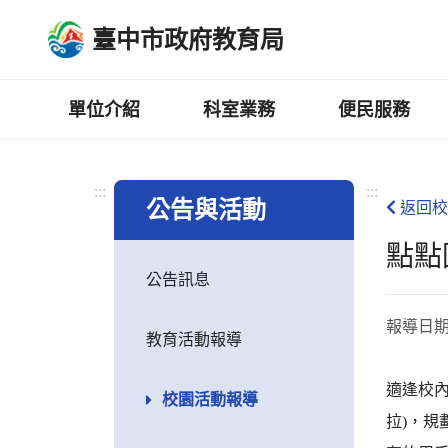
跳
臺中市政府教育局
到
主
要
內
單位介紹
科室業務
便民服務
容
區
:::
:::
公告與活動
返回校
點點
公告訊息
報導日
教育活動報導
適逢校內
校園活動報導
拉)，