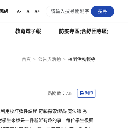
搜尋
A-
A
A+
務網
教育電子報
防疫專區(含紓困專區)
首頁
公告與活動
校園活動報導
點閱數：
738
列印
用校訂彈性課程-奇藝探索(點點魔法師-秀
對學生來說是一件新鮮有趣的事，每位學生很興