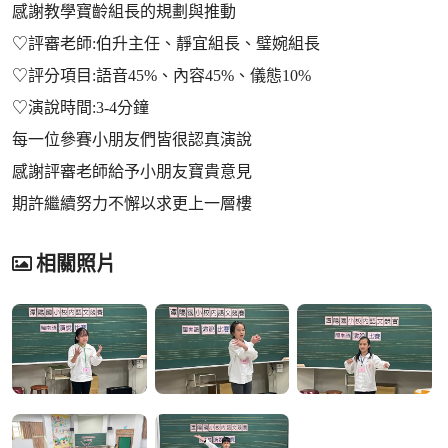
感謝教學寶齡組長的規劃與推動
♡評審老師:伯升主任、靜宜組長、璧婉組長
♡評分項目:語音45%、內容45%、儀態10%
♡演說時間:3-4分鐘
每一位參賽小朋友們皆很認真演說
感謝評審老師給予小朋友寶貴意見
期許繼續努力不懈以求更上一層樓
相關照片