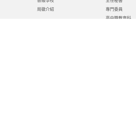
各級學校
主任秘書
局徽介紹
專門委員
高中職教育科
國中教育科
國小教育科
幼兒教育科
終身教育科
特殊教育科
課程教學科
體育保健科
工程營繕科
秘書室
學生事務室
人事室
會計室
政風室