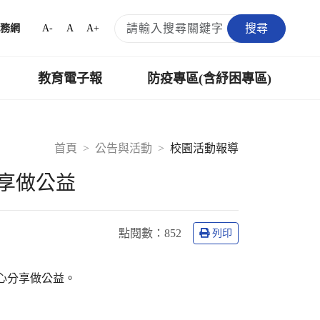
搜尋
A-
A
A+
務網
教育電子報
防疫專區(含紓困專區)
首頁
公告與活動
校園活動報導
享做公益
點閱數：
852
列印
心分享做公益。