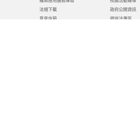
檔案應用服務專區
校園活動報導
法規下載
政府公開資訊
意見信箱
遊說法專區
報告書專區
教育紀要