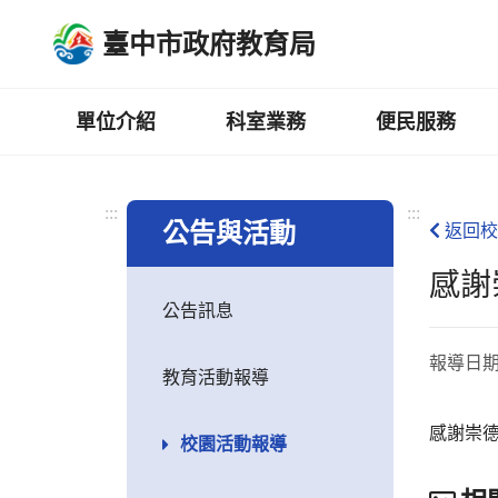
跳
臺中市政府教育局
到
主
要
內
單位介紹
科室業務
便民服務
容
區
:::
:::
公告與活動
返回校
感謝
公告訊息
報導日
教育活動報導
感謝崇德
校園活動報導