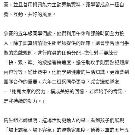
賽，並且善用資訊能力主動蒐集資料，讓學習成為一種自
發、互動、共好的風景。
參賽的五年級同學們說，他們利用午休和課餘時間全力投
入，除了認真研讀衛生組老師提供的題庫，還會學習熱門手
遊的遊戲規則，進行隊員的任務分配─擔任射手要練習
「快、狠、準」的按搶答鈴速度、擔任助攻手則要熟記題庫
內容等等。從比賽中，他們學到健康的生活知識，更體會到
團隊合作的重要，六年二班葉同學更寫下感言送給隊友
─「謝謝大家的努力，構成美好的回憶，老師給予的肯定，
是我持續的動力。」
衛生組老師說明：這場活動更動人的是，看到孩子們展現
「場上霸氣、場下客氣」的運動家風度，榮獲亞軍的五年五