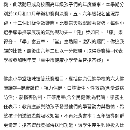
機，此活動已成為校園高年級孩子們的年度盛事。本學期分
別於10月和11月舉辦初賽與決賽，五、六年級報名盛況踴
躍，十二個班級全數響應。比賽當天戰況膠著緊張，每個小
選手摩拳擦掌展現的氣勢與功夫─「健」步如飛、「康」樂
得分、「學」富五車、「堂」皇熱鬧。激烈的纏鬥、你追我
趕的比數，最後由六年二班以一分險勝，取得參賽權─代表
學校參加明年度「臺中市健康小學堂益智搶答賽」。
健康小學堂趣味搶答競賽題目，囊括健康促進學校的六大健
康議題─健康體位、視力保健、口腔衛生、性教育(含愛滋病
防治)、菸檳害防制、正確用藥(含全民健保)為範疇，學務主
任表示：教育應該幫助孩子發覺他們的學習動力與熱情，希
望孩子們透過遊戲吸收知識，不再死背書本；五年級導師群
更肯定：搶答遊戲發揮傳送門功能，讓學生產生興趣投入比