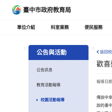
跳
臺中市政府教育局
到
主
要
內
單位介紹
科室業務
便民服務
容
區
:::
:::
公告與活動
返回校
歡喜
公告訊息
報導日
教育活動報導
傳說中
校園活動報導
說的書