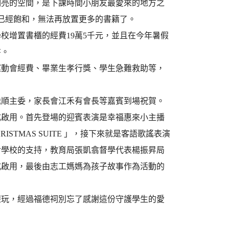
明亮的空間，是下課時間小朋友最愛來的地方之
櫃已經飽和，無法再放置更多的書籍了。
校增置書櫃的經費19萬5千元，並且在今年暑假
書。
運動會經費、畢業生孝行獎、學生急難救助等，
繼順主委，家長會江禾有會長等嘉賓到場祝賀。
成啟用。首先登場的迎賓表演是幸福惠來小主播
STMAS SUITE 」，接下來就是客語歌謠表演
對學校的支持，教育局張凱翕督學代表楊振昇局
式啟用，最後由志工媽媽為孩子故事作為活動的
遊玩，經過福德祠別忘了感謝這份守護學生的愛