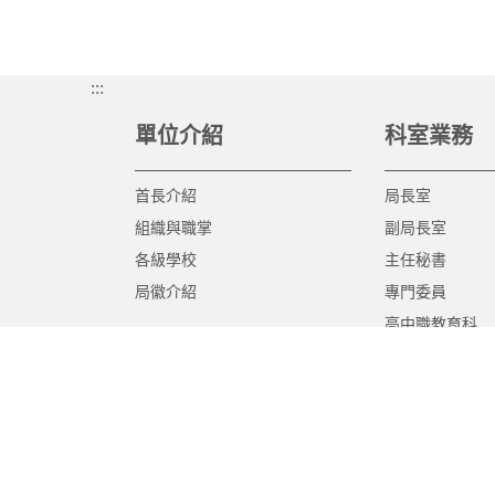
:::
單位介紹
科室業務
首長介紹
局長室
組織與職掌
副局長室
各級學校
主任秘書
局徽介紹
專門委員
高中職教育科
國中教育科
國小教育科
幼兒教育科
終身教育科
特殊教育科