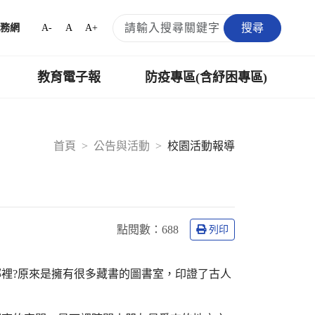
搜尋
A-
A
A+
務網
教育電子報
防疫專區(含紓困專區)
首頁
公告與活動
校園活動報導
點閱數：
688
列印
裡?原來是擁有很多藏書的圖書室，印證了古人