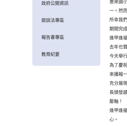
惠來國
政府公開資訊
一。然而
所幸我
遊說法專區
期間完
報告書專區
逢甲逢
去年也
教育紀要
今天舉
為了慶
來播報一
充分展
長頒發
壓軸！
逢甲逢
心。