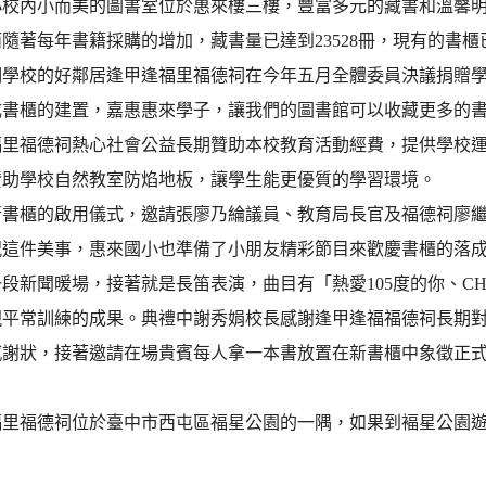
小校內小而美的圖書室位於惠來樓三樓，豐富多元的藏書和溫馨
隨著每年書籍採購的增加，藏書量已達到23528冊，現有的書
們學校的好鄰居逢甲逢福里福德祠在今年五月全體委員決議捐贈學
成書櫃的建置，嘉惠惠來學子，讓我們的圖書館可以收藏更多的
福里福德祠熱心社會公益長期贊助本校教育活動經費，提供學校
贊助學校自然教室防焰地板，讓學生能更優質的學習環境。
行書櫃的啟用儀式，邀請張廖乃綸議員、教育局長官及福德祠廖
祝這件美事，惠來國小也準備了小朋友精彩節目來歡慶書櫃的落
段新聞暖場，接著就是長笛表演，曲目有「熱愛105度的你、CHRI
現平常訓練的成果。典禮中謝秀娟校長感謝逢甲逢福福德祠長期
感謝狀，接著邀請在場貴賓每人拿一本書放置在新書櫃中象徵正
福里福德祠位於臺中市西屯區福星公園的一隅，如果到褔星公園