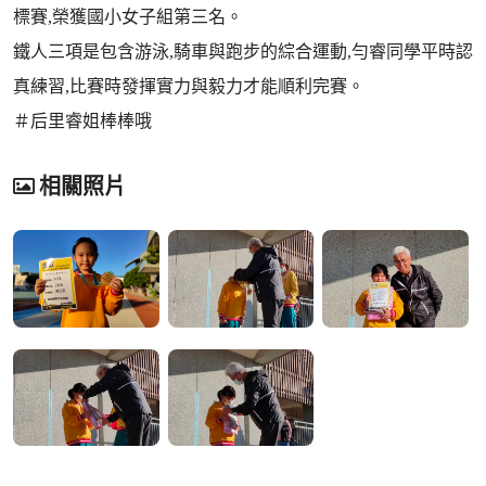
標賽,榮獲國小女子組第三名。
鐵人三項是包含游泳,騎車與跑步的綜合運動,勻睿同學平時認
真練習,比賽時發揮實力與毅力才能順利完賽。
＃后里睿姐棒棒哦
相關照片