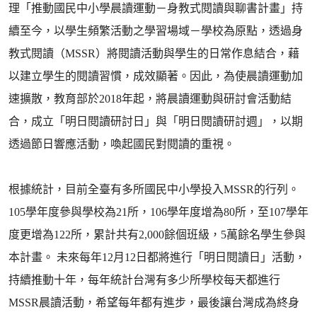
理「推動國民中小學晨讀運動－身教式閱讀與聊書計畫」持
續至今，以學生頻繁活動之學習場域－學校為原點，透過身
教式閱讀（MSSR）將閱讀活動與學生的日常作息結合，藉
以建立學生的閱讀習慣，成效顯著。因此，為使晨讀運動加
速擴散，教育部於2018年起，將晨讀運動與研討會活動結
合，成立「明日閱讀研討日」與「明日閱讀研討週」，以期
透過節日響應活動，喚起國民對閱讀的重視。
根據統計，目前全臺有多所國民中小學投入MSSR的行列。
105學年度參與學校為21所，106學年度增為80所，至107學年
度更增為122所，累計共有2,000餘個班級，5萬餘名學生參與
本計畫。 未來每年12月12日都將進行「明日閱讀日」活動，
持續推動十年，每年統計台灣有多少所學校每天都進行
MSSR晨讀活動，希望每年都有進步，最後讓台灣成為終身