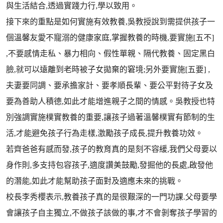
與生活結合,透過實踐力行,學以致用。
接下來的重點是如何實施有效教養,吳教授說到需提供孩子一
個溫馨友愛不寵溺的健康家庭,掌握教養的時機,要實施[五不]
,不要感情走私、暴力相向、假性單親、隔代教養、固定黑白
臉,就可以遠離到老時被子女拋棄的窘境;另外要實施[五要] ,
夫妻要同調、要承擔家計、要孝順長輩、要公平對待子女及
要為善助人積德,如此才能增進親子之間的情感。吳教授也特
別強調實施樸實教養的重要,讓孩子過著溫馨樸實有節制的生
活,才能避免孩子行為走樣,激勵孩子成長,提升教養功效。
若齊爸爸有感而發,孩子的教育真的是刻不容緩,我們父母要以
身作則,多支持包容孩子,適度讚美鼓勵,發掘他的長處,啟發他
的潛能,如此才能幫助孩子面對及適應未來的挑戰。
校長李秀櫻表示,教養孩子真的是很艱深的一門功課.父母要學
會讓孩子自主獨立,不做孩子該做的事,才不會剝奪孩子學習的