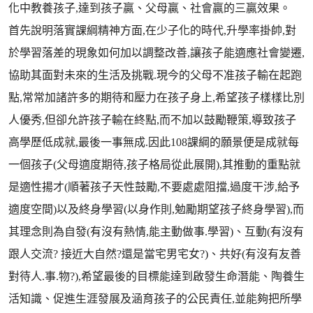
化中教養孩子,達到孩子贏、父母贏、社會贏的三贏效果。
首先說明落實課綱精神方面,在少子化的時代,升學率掛帥,對
於學習落差的現象如何加以調整改善,讓孩子能適應社會變遷,
協助其面對未來的生活及挑戰.現今的父母不准孩子輸在起跑
點,常常加諸許多的期待和壓力在孩子身上,希望孩子樣樣比別
人優秀,但卻允許孩子輸在終點,而不加以鼓勵鞭策,導致孩子
高學歷低成就,最後一事無成.因此108課綱的願景便是成就每
一個孩子(父母適度期待,孩子格局從此展開),其推動的重點就
是適性揚才(順著孩子天性鼓勵,不要處處阻擋,過度干涉,給予
適度空間)以及終身學習(以身作則,勉勵期望孩子終身學習),而
其理念則為自發(有沒有熱情,能主動做事.學習)、互動(有沒有
跟人交流? 接近大自然?還是當宅男宅女?)、共好(有沒有友善
對待人.事.物?),希望最後的目標能達到啟發生命潛能、陶養生
活知識、促進生涯發展及涵育孩子的公民責任,並能夠把所學