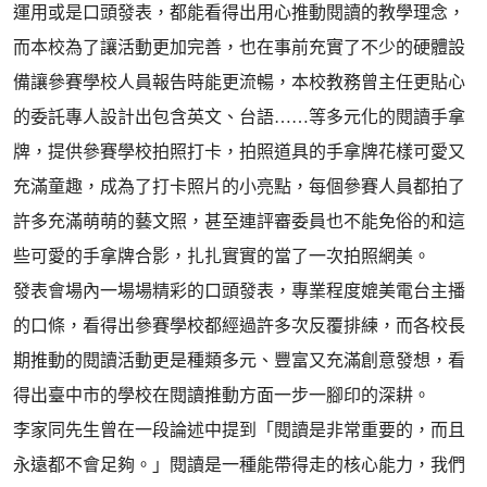
運用或是口頭發表，都能看得出用心推動閱讀的教學理念，
而本校為了讓活動更加完善，也在事前充實了不少的硬體設
備讓參賽學校人員報告時能更流暢，本校教務曾主任更貼心
的委託專人設計出包含英文、台語……等多元化的閱讀手拿
牌，提供參賽學校拍照打卡，拍照道具的手拿牌花樣可愛又
充滿童趣，成為了打卡照片的小亮點，每個參賽人員都拍了
許多充滿萌萌的藝文照，甚至連評審委員也不能免俗的和這
些可愛的手拿牌合影，扎扎實實的當了一次拍照網美。
發表會場內一場場精彩的口頭發表，專業程度媲美電台主播
的口條，看得出參賽學校都經過許多次反覆排練，而各校長
期推動的閱讀活動更是種類多元、豐富又充滿創意發想，看
得出臺中市的學校在閱讀推動方面一步一腳印的深耕。
李家同先生曾在一段論述中提到「閱讀是非常重要的，而且
永遠都不會足夠。」閱讀是一種能帶得走的核心能力，我們