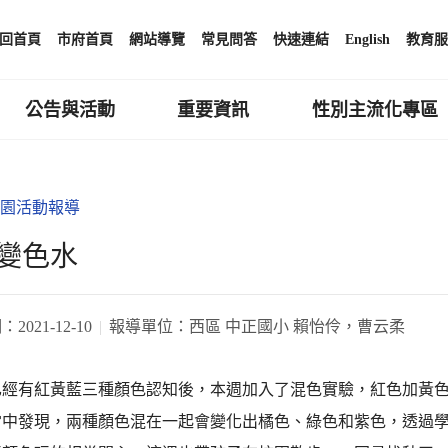
回首頁
市府首頁
網站導覽
常見問答
快速連結
English
教育服
公告與活動
重要資訊
性別主流化專區
園活動報導
變色水
期：
2021-12-10
報導單位：
西區 中正國小 賴怡伶，曹云柔
已經有紅黃藍三種顏色認知後，本週加入了混色實驗，紅色加黃
當中發現，兩種顏色混在一起會變化出橘色、綠色和紫色，透過