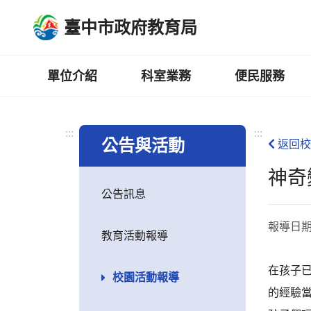
跳
臺中市政府教育局
到
主
要
內
單位介紹
科室業務
便民服務
容
區
:::
:::
公告與活動
返回校
神奇
公告訊息
報導日
教育活動報導
在孩子
校園活動報導
的經驗