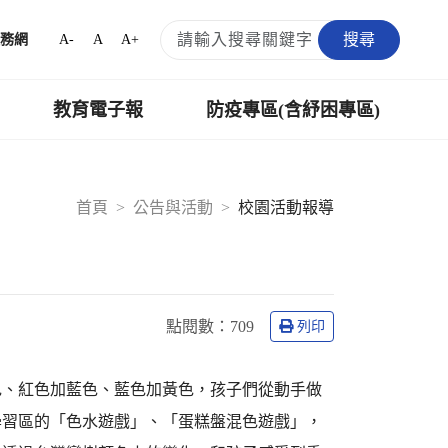
搜尋
A-
A
A+
務網
教育電子報
防疫專區(含紓困專區)
首頁
公告與活動
校園活動報導
點閱數：
709
列印
色、紅色加藍色、藍色加黃色，孩子們從動手做
學習區的「色水遊戲」、「蛋糕盤混色遊戲」，