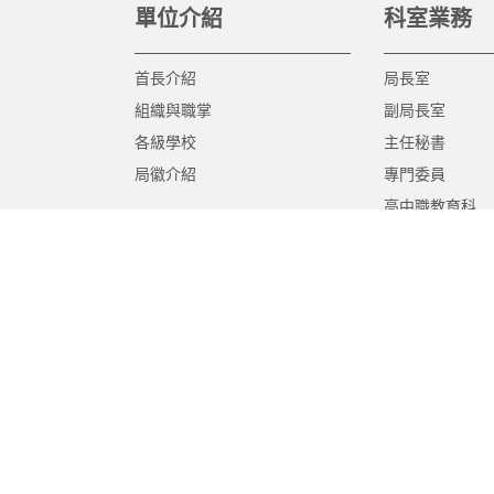
單位介紹
科室業務
首長介紹
局長室
組織與職掌
副局長室
各級學校
主任秘書
局徽介紹
專門委員
高中職教育科
國中教育科
國小教育科
幼兒教育科
終身教育科
特殊教育科
課程教學科
體育保健科
工程營繕科