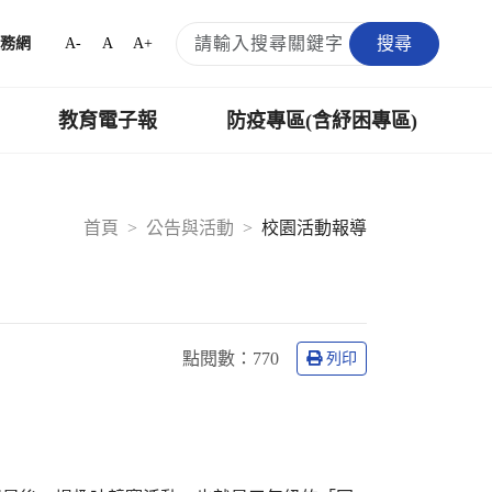
搜尋
A-
A
A+
務網
教育電子報
防疫專區(含紓困專區)
首頁
公告與活動
校園活動報導
點閱數：
770
列印