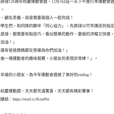
辦理126周年校慶運動會週，12月3日這一天下午進行本運動
」。
力，顧名思義，就是需要兩個人一起完成！
的學生們，和同隊的夥伴「同心協力」，先將球以竹竿運送到指
或是接，都需要有點技巧，看似簡單的動作，要做的流暢又快速
！加油！」
、還有爸爸媽媽都在旁邊為你們加油！」
最後一場運動會的趣味競賽，小朋友的表現非常棒！」。
年級的小朋友，為今年運動會週做了美好的ending！
小校慶運動週，天天都充滿驚喜，天天都有精彩賽事！
https://reurl.cc/Kra4Ne