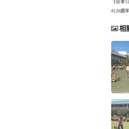
《忠孝1
#126
相