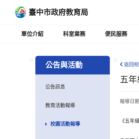
跳
臺中市政府教育局
到
主
要
內
單位介紹
科室業務
便民服務
容
區
:::
:::
公告與活動
返回校
五年
公告訊息
報導日
教育活動報導
《五年
校園活動報導