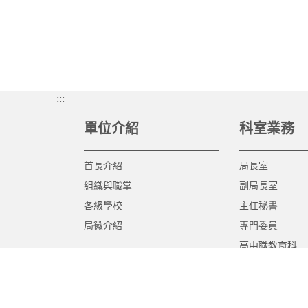
:::
單位介紹
科室業務
首長介紹
局長室
組織與職掌
副局長室
各級學校
主任秘書
局徽介紹
專門委員
高中職教育科
國中教育科
國小教育科
幼兒教育科