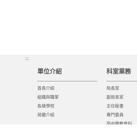
:::
單位介紹
科室業務
首長介紹
局長室
組織與職掌
副局長室
各級學校
主任秘書
局徽介紹
專門委員
高中職教育科
國中教育科