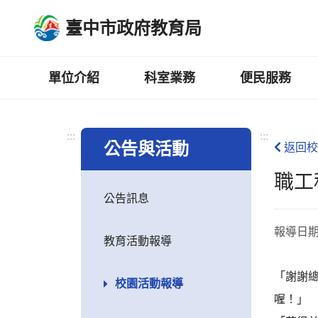
跳
臺中市政府教育局
到
主
要
內
單位介紹
科室業務
便民服務
容
區
:::
:::
公告與活動
返回校
職工
公告訊息
報導日
教育活動報導
「謝謝
校園活動報導
喔！」