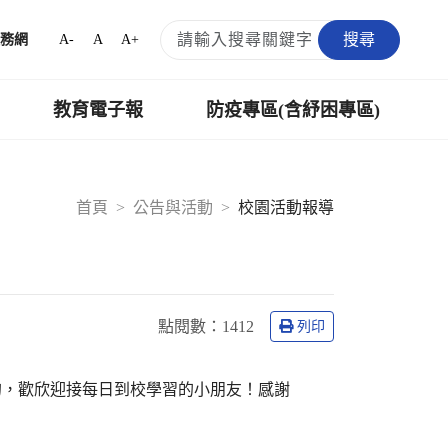
搜尋
A-
A
A+
務網
教育電子報
防疫專區(含紓困專區)
首頁
公告與活動
校園活動報導
點閱數：
1412
列印
的，歡欣迎接每日到校學習的小朋友！感謝