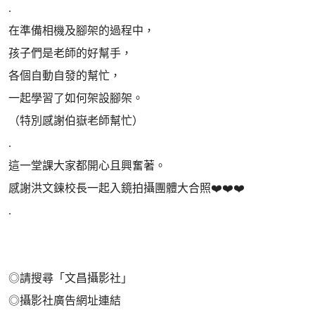
.
在準備相機及腳架的過程中，
孩子們是老師的好幫手，
各個自動自發的幫忙，
一起學習了如何架設腳架。
（特別感謝伯嶽老師幫忙）
.
這一堂課大家都開心且興奮著。
感謝洪文鍊校長一起入鏡拍攝團體大合照❤️❤️❤️
.
◎請搜尋「文昌攝影社」
◎攝影社廣告網址連結