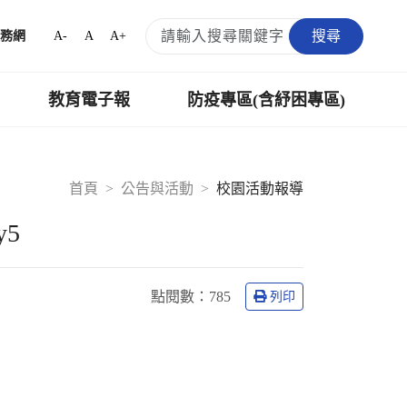
搜尋
A-
A
A+
務網
教育電子報
防疫專區(含紓困專區)
首頁
公告與活動
校園活動報導
5
點閱數：
785
列印