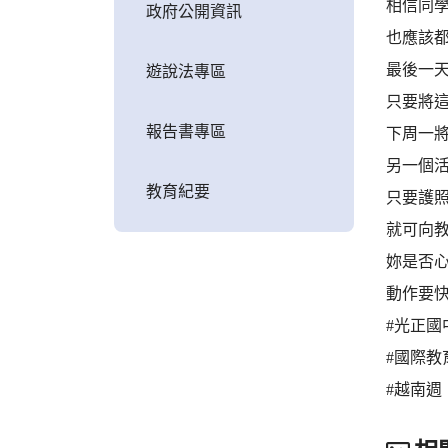
相信同
政府公開資訊
也應該
最後一
遊說法專區
只要將
報告書專區
下周一
另一個
教育紀要
只要護
就可向
妳是否心
動作要快
#光正國
#國際教
#越南週