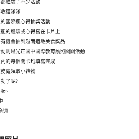
學都體驗了不少活動
都收穫滿滿
天的國際週心得抽獎活動
這週的體驗或心得寫在卡片上
將有機會抽到越南道地美食獎品
活動則是光正國中國際教育護照闖關活動
照內的每個關卡均填寫完成
教務處領取小禮物
動了呢?
喔~
中
育週