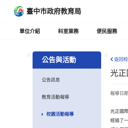
跳
臺中市政府教育局
到
主
要
內
單位介紹
科室業務
便民服務
容
區
:::
:::
公告與活動
返回校
光正
公告訊息
報導日
教育活動報導
光正國際
校園活動報導
經過了