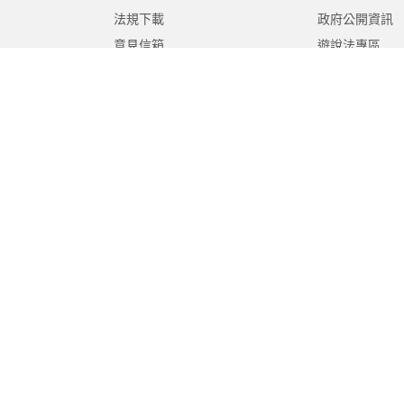
法規下載
政府公開資訊
意見信箱
遊說法專區
報告書專區
教育紀要