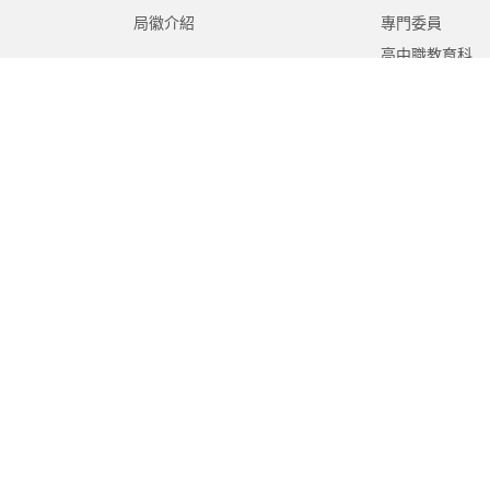
局徽介紹
專門委員
高中職教育科
國中教育科
國小教育科
幼兒教育科
終身教育科
特殊教育科
課程教學科
體育保健科
工程營繕科
秘書室
學生事務室
人事室
會計室
政風室