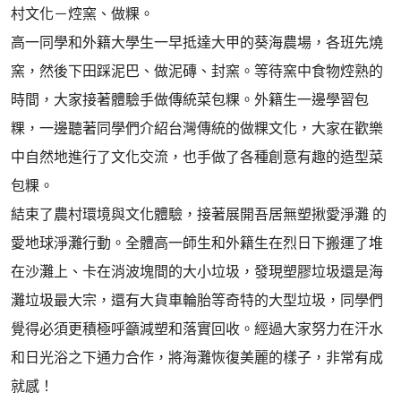
村文化－焢窯、做粿。
高一同學和外籍大學生一早抵達大甲的葵海農場，各班先燒
窯，然後下田踩泥巴、做泥磚、封窯。等待窯中食物焢熟的
時間，大家接著體驗手做傳統菜包粿。外籍生一邊學習包
粿，一邊聽著同學們介紹台灣傳統的做粿文化，大家在歡樂
中自然地進行了文化交流，也手做了各種創意有趣的造型菜
包粿。
結束了農村環境與文化體驗，接著展開吾居無塑揪愛淨灘 的
愛地球淨灘行動。全體高一師生和外籍生在烈日下搬運了堆
在沙灘上、卡在消波塊間的大小垃圾，發現塑膠垃圾還是海
灘垃圾最大宗，還有大貨車輪胎等奇特的大型垃圾，同學們
覺得必須更積極呼籲減塑和落實回收。經過大家努力在汗水
和日光浴之下通力合作，將海灘恢復美麗的樣子，非常有成
就感！