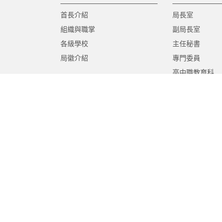
首長介紹
局長室
組織與職掌
副局長室
各級學校
主任秘書
局徽介紹
專門委員
高中職教育科
國中教育科
國小教育科
幼兒教育科
終身教育科
特殊教育科
課程教學科
體育保健科
工程營繕科
秘書室
學生事務室