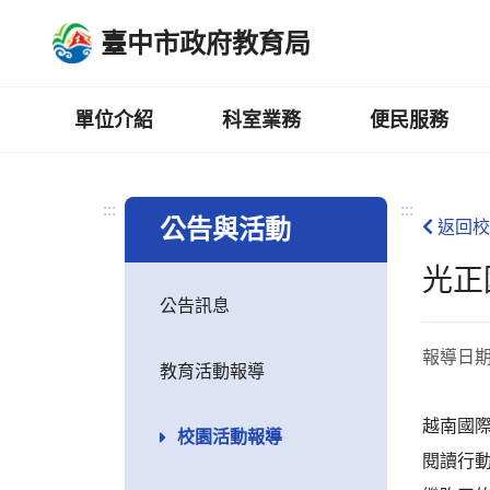
跳
臺中市政府教育局
到
主
要
內
單位介紹
科室業務
便民服務
容
區
:::
:::
公告與活動
返回校
光正
公告訊息
報導日
教育活動報導
越南國
校園活動報導
閱讀行動