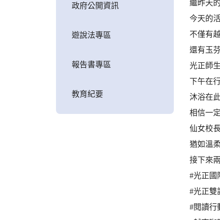
繼昨天
政府公開資訊
今天的活
不僅有
遊說法專區
還有玉
報告書專區
光正師
下午在
教育紀要
沐浴在
相信一
仙女校
猶如溫
接下來
#光正國
#光正雙
#閱讀行