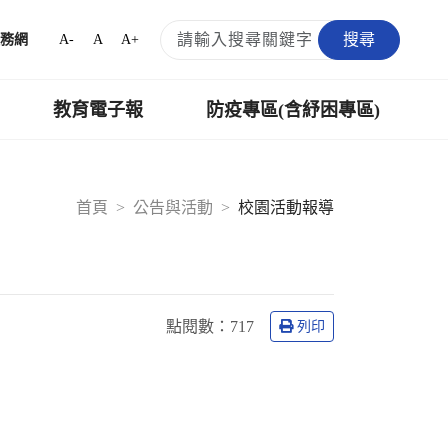
搜尋
A-
A
A+
務網
教育電子報
防疫專區(含紓困專區)
首頁
公告與活動
校園活動報導
點閱數：
717
列印