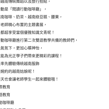
的越南傳統舞蹈以及旅行拍貼，
動是「閱讀行動咖啡廳️」，
越南咖啡、奶茶、越南綠豆糕、腰果，
芬老師精心布置的主題書展，
生都超享受當個優雅知識文青呢！
行動咖啡廳進行第二次雙語教學共備的教師們，
此氣氛下，更加心曠神怡，
定能為光正學子們帶來更精彩的課程！
長率先體驗傳統越南服飾
柔婉約的越南姑娘呢！
兩天也會讓老師學生一起來體驗哦！
際教育
語教育
動咖啡廳