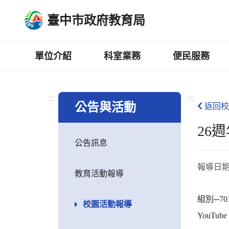
跳
臺中市政府教育局
到
主
要
內
單位介紹
科室業務
便民服務
容
區
:::
:::
公告與活動
返回校
26
公告訊息
報導日
教育活動報導
組別─70
校園活動報導
YouTu