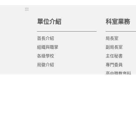
:::
單位介紹
科室業務
首長介紹
局長室
組織與職掌
副局長室
各級學校
主任秘書
局徽介紹
專門委員
高中職教育科
國中教育科
國小教育科
幼兒教育科
終身教育科
特殊教育科
課程教學科
體育保健科