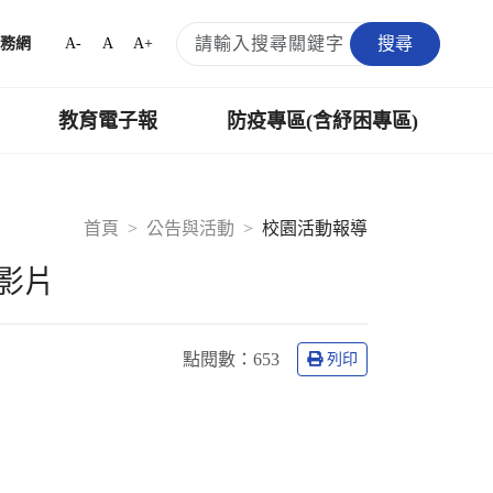
搜尋
A-
A
A+
務網
教育電子報
防疫專區(含紓困專區)
首頁
公告與活動
校園活動報導
影片
點閱數：
653
列印