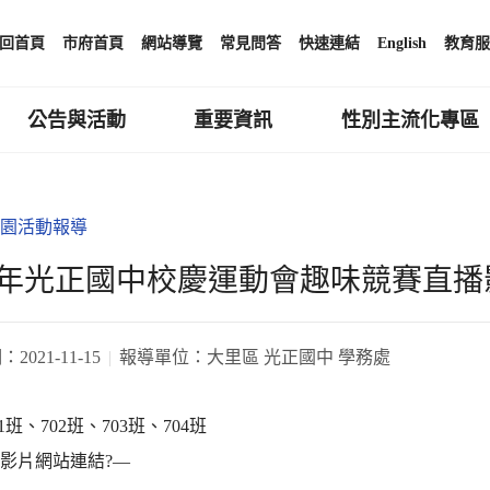
回首頁
市府首頁
網站導覽
常見問答
快速連結
English
教育服
公告與活動
重要資訊
性別主流化專區
園活動報導
週年光正國中校慶運動會趣味競賽直播
期：
2021-11-15
報導單位：
大里區 光正國中 學務處
1班、702班、703班、704班
be 影片網站連結?—