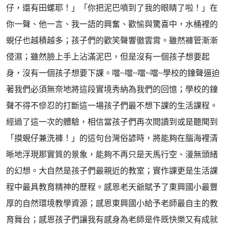
仔，還有田螺耶！」「你把泥巴噴到了我的眼睛了啦！」在
你一聲、他一言、我一語的興奮、歡愉與驚喜中，水桶裡的
蜆仔也越積越多；孩子們的歡笑聲響徹雲霄。雖然褲管漸漸
侵濕；雖然臉上手上沾滿泥巴，但是沒有一個孩子想要起
身，沒有一個孩子想要下課。噹~噹~噹~噹~學校的鐘聲逼迫
著我們必須無奈地將這段實境秀納為我們的回憶；學校的鐘
聲不得不慘忍的打斷這一場孩子們最不想下課的生活課程。
經過了這一次的體驗，相信當孩子們再次閱讀到或是聽聞到
「摸蜆仔兼洗褲！」的這句台灣俗諺時，將能夠在腦海裡清
晰地浮現那實質的景象，能夠不再只是天馬行空、漫無頭緒
的幻想。大自然是孩子們最親近的教室；實作課更是生活課
程中最具教育精神的歷程。感恩老天爺賦予了東興國小最豐
厚的自然環境教學資源；感恩東興國小給予老師最自主的教
育舞台；感恩孩子們讓我有感身為老師是件既快樂又有成就