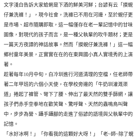
文字淺白告訴大家蛤蜊是下酒的鮮美河鮮；台諺有云「摸蜆
仔兼洗褲！」，現今社會，洗褲已不用在河邊，至於蜆仔更
是市場、超市隨購即取，這一幅僅存在老一輩記憶中的甘味
圖像，對現代的孩子而言，是一種父執輩的吹牛題材；更是
一篇天方夜譚的神話故事。然而「摸蜆仔兼洗褲！」這一幅
鄉村童年美景，正實實在在的在東興國小真人實境秀的上演
著。
趁著每年10月中旬，白冷圳進行河道清理的空檔，任老師帶
著二年甲班的六個小天使，在學校旁邊的「牛奶圳灌溉渠
道」捲起了褲管、彎下了腰、伸出了最天然的雙手篩網，讓
孩子們赤手空拳地在歡笑聲、驚呼聲、天然的蟲鳴鳥叫聲
中，步步為營、躡手躡腳的走進了俗諺的語境與父執輩中的
記憶。
「水好冰啊！」「你看我的這顆好大呀！」「老~師~除了蜆