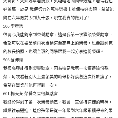
大哥哥、大姊姊拿著獎狀，笑嘻嘻地向同學炫耀。看得我也
好羨慕，於是 我便努力的蒐集榮譽卡並保持好表現，希望能
夠在六年級前即到九十張，現在我真的做到了!
506 李宥樂
很開心我能夠拿到榮譽勳章，這是我第一次獲頒榮譽勳章。
希望可以在畢業前再次累積這至高無上的榮譽，也能跟帥氣
的校長拍照，也讓全班的同學跟我一起分享這份榮耀。
506 蘇沛紜
我很高興能得到榮譽勳章，因為這是我第一次獲得這份殊
榮。每次看著別人上臺領獎的時候都好羨慕這次終於換了，
希望在畢業前能再得到一次。
601 楊天允 榮譽之星得獎感言
我終於得到了第一次榮譽勳章，我會一直保持這樣的精神，
繼續往前邁進。這份殊榮是從一年級到六年級累積得來的果