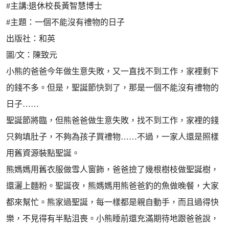
#主講:退休校長黃智慧博士
#主題：一個不能沒有禮物的日子
出版社：和英
圖/文：陳致元
小熊的爸爸今年做生意失敗，又一直找不到工作，家裡剩下
的錢不多。但是，聖誕節快到了，那是一個不能沒有禮物的
日子……
聖誕節將臨，但熊爸爸做生意失敗，找不到工作，家裡的錢
只夠填肚子，不夠為孩子買禮物……不過，一家人還是照樣
用舊資源裝點聖誕。
熊媽媽用舊衣服做雪人窗飾，爸爸撿了幾根樹枝做聖誕樹，
還灑上麵粉。聖誕夜，熊媽媽用熊爸爸釣的魚做晚餐，大家
都來幫忙。熊家過聖誕，每一樣都是親自動手，而且過得快
樂，不見得有半點沮喪。小熊睡前還充滿期待地跟爸爸說，