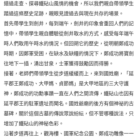
錯過走查、探尋鐵砧山風情的機會，所以我們親自帶領學生
踏過這條歷史足跡，親眼見證過去與現在共存的場景。
首先帶學生到劍井，每到端午，劍井的印象會重回人們的記
憶中，帶領學生親自體驗從劍井取水的方式，感受每年端午
時人們取用午時水的情況。但回朔它的歷史，從明朝鄭成功
時期，因鄭軍受困，在缺水及缺糧的情況下，鄭成功將寶劍
往地下一插，湧出甘泉，士軍獲得鼓勵因而得勝。
接著，老師們帶領學生從步道緩緩而上，來到國姓廟，「延
平郡王鄭成功、大甲媽、貞節媽」是大甲地區的三大守護
神，鄭成功的功勳事蹟一直在人們之間流傳，鐵砧山也因有
延平郡王的駐軍遺址而聞名。國姓爺廟的後方有個神祕的古
墓碑，關於這個古墓的傳說眾說紛紜，但不管哪種說法，只
增加了鐵砧山的神秘色彩。
沿著步道再往上，觀海樓、國軍紀念公園、鄭成功雕像一一