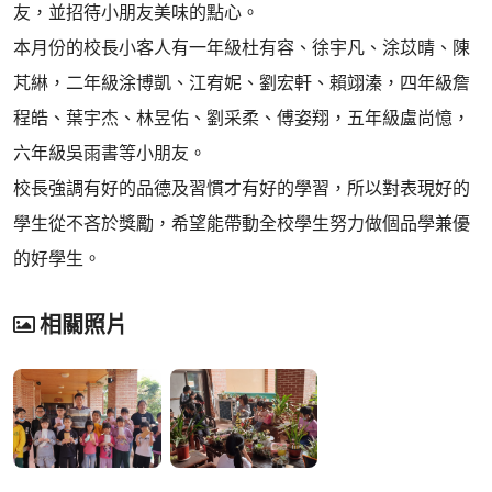
友，並招待小朋友美味的點心。
本月份的校長小客人有一年級杜有容、徐宇凡、涂苡晴、陳
芃綝，二年級涂博凱、江宥妮、劉宏軒、賴翊溱，四年級詹
程皓、葉宇杰、林昱佑、劉采柔、傅姿翔，五年級盧尚憶，
六年級吳雨書等小朋友。
校長強調有好的品德及習慣才有好的學習，所以對表現好的
學生從不吝於獎勵，希望能帶動全校學生努力做個品學兼優
的好學生。
相關照片