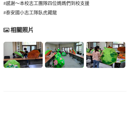
#感謝～本校志工團隊四位媽媽們到校支援
#泰安國小志工隊臥虎藏龍
相關照片