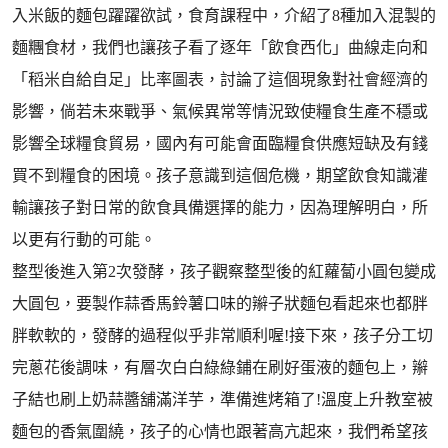
入米飯的麵包躍躍欲試，食育課程中，介紹了8種加入混製的
麵糰食材，我們也讓孩子看了逐年「飲食西化」曲線走向和
「稻米自給自足」比率圖表，討論了這個現象對社會經濟的
影響，倘若未來戰爭、氣候異常等情況致使糧食生產不穩或
影響全球糧食貿易，國內有可能會面臨糧食供應短缺及有錢
買不到糧食的困境。孩子意識到這個危機，期望飲食知識灌
輸讓孩子對日常的飲食具備選擇的能力，因為理解明白，所
以更有行動的可能。
整型後進入第2次發酵，孩子觀察整型後的紅蘿蔔小圓包變成
大圓包，要製作蒜香馬鈴薯口味的辮子狀麵包看起來也都胖
胖軟軟的，發酵的過程似乎非常順利喔!接下來，孩子分工切
完蔥花後調味，有層次白白綠綠鋪在刷好蛋液的麵包上，辮
子結也刷上奶蒜醬舖滿洋芋，準備進烤箱了!溫度上升教室被
麵包的香氣圍繞，孩子的心情也跟著高亢起來，我們希望孩