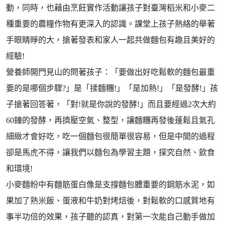
動，同時，也藉由烹飪實作活動讓孩子對臺灣稻米和小麥二
種重要的農糧作物有更深入的認識。課堂上孩子熱絡的舉著
手眼睛睜的大，搶著發表和家人一起共做麵包有趣且美好的
經驗!
營養師開門見山的問著孩子：「要做出好吃鬆軟的麵包最重
要的是哪個步驟?」是「揉麵糰!」「是加熱!」「是發酵!」孩
子搶著回答著，「對!就是你說的發酵!」而且要經過2次大約
60鐘的發酵，再擠壓空氣、整型，讓麵糰再發後蓬鬆且氣孔
細緻才會好吃，吃一個麵包很簡單很容易，但是中間的過程
卻是馬虎不得，讓我們以麵包為學習主題，探究自然、飲食
和環境!
小麥麵粉中有麵筋蛋白像是支撐麵包體重要的鋼筋水泥，如
果加了熟米飯、蛋液和牛奶對烤焙後，對鬆軟的口感質地有
事半功倍的效果，孩子聽的認真，對第一次能自己動手做加