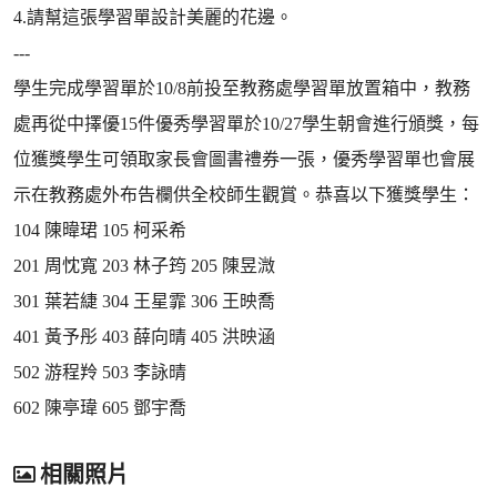
4.請幫這張學習單設計美麗的花邊。
---
學生完成學習單於10/8前投至教務處學習單放置箱中，教務
處再從中擇優15件優秀學習單於10/27學生朝會進行頒獎，每
位獲獎學生可領取家長會圖書禮券一張，優秀學習單也會展
示在教務處外布告欄供全校師生觀賞。恭喜以下獲獎學生：
104 陳暐珺 105 柯采希
201 周忱寬 203 林子筠 205 陳昱溦
301 葉若緁 304 王星霏 306 王映喬
401 黃予彤 403 薛向晴 405 洪映涵
502 游程羚 503 李詠晴
602 陳亭瑋 605 鄧宇喬
相關照片