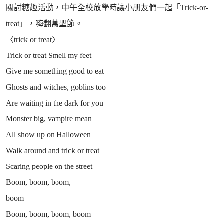
關討糖趣活動，中午全校放學時讓小朋友們一起「Trick-or-
treat」，嗨翻萬聖節。
〈trick or treat〉
Trick or treat Smell my feet
Give me something good to eat
Ghosts and witches, goblins too
Are waiting in the dark for you
Monster big, vampire mean
All show up on Halloween
Walk around and trick or treat
Scaring people on the street
Boom, boom, boom,
boom
Boom, boom, boom, boom