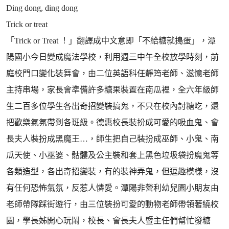
Ding dong, ding dong
Trick or treat
「Trick or Treat ！」翻譯成中文意即「不給糖就搗蛋」，潭
陽國小今日變成魔法學校，利用週三中午全校放學時刻，前
庭校門口變化裝舞會，由二位英語科任靜筠老師、滋憶老師
主持串場，家長會準備許多糖果裝置在南瓜裡，全六年級師
生二百多位學生各出奇招變裝搞鬼，不只在校內討糖吃，還
把歡樂氣氛帶到各班級。德惠校長裝扮成可愛的吸血鬼、會
長夫人裝扮成黑魔王…，師生把自己裝扮成巫師、小鬼、南
瓜天使、小巫婆、骷髏及公主裝和套上黑色垃圾袋扮魔鬼等
各類造型，各出奇招變裝，有的裝神弄鬼，但逗趣模樣，沒
有任何恐怖氣氛，反惹人憐愛。潭陽非營利幼兒園小朋友由
老師帶隊踩街遊行，由三位裝扮可愛的動物老師帶領著繞校
園，學長姊開心玩鬧，校長、會長夫人暨主任們幫忙發糖