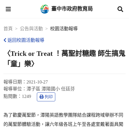
臺中市政府教育局
首頁
公告與活動
校園活動報導
返回校園活動報導
〈Trick or Treat ！萬聖討糖趣 師生搞鬼
「童」樂〉
報導日期：
2021-10-27
報導單位：
潭子區 潭陽國小 任廷芬
點閱數：
1249
列印
為了歡慶萬聖節，潭陽英語教學團隊結合課程跨域舉辦不同
的萬聖節體驗活動，讓六年級各班上午至各處室戴著面具闖