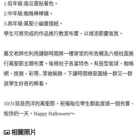
1.低年級:南瓜窗貼著色。
2.中年級:蜘蛛棒棒糖。
3.高年級:萬聖小幽靈摺紙。
學生可將完成的作品進行教室布置，以增添節慶氣氛。
藝文老師也利用課餘時間將一樓穿堂的布告欄及六根柱面進
行萬聖節主題布置。每根柱子各富特色，有造型氣球、蜘蛛
網、掛旗、彩帶...等做裝飾，下課時間總是圍繞一群又一群
孩學生好奇的察看。
10/31就是西洋的萬聖節，祝福每位學生都能度過一個充實、
愉快的一天，Happy Halloween～
相關照片