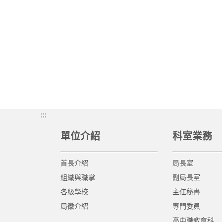
:::
單位介紹
科室業務
首長介紹
局長室
組織與職掌
副局長室
各級學校
主任秘書
局徽介紹
專門委員
高中職教育科