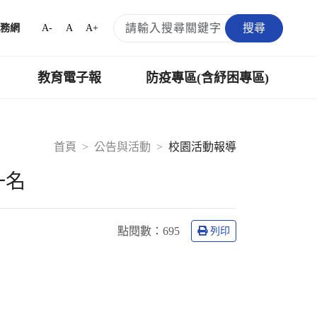
搜尋
A-
A
A+
務網
教育電子報
防疫專區(含紓困專區)
首頁
公告與活動
校園活動報導
一名
點閱數：
695
列印