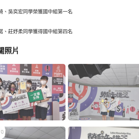
睿綺、吳奕宏同學榮獲國中組第一名
芊諾、莊妤柔同學獲得國中組第四名
關照片