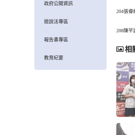
政府公開資訊
204張
遊說法專區
208陳
報告書專區
相
教育紀要