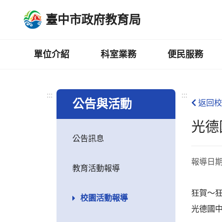
跳
臺中市政府教育局
到
主
要
內
單位介紹
科室業務
便民服務
容
區
:::
:::
公告與活動
返回校
光德
公告訊息
報導日
教育活動報導
狂賀～
校園活動報導
光德國中