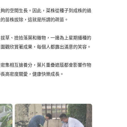
足夠的空間生長。因此，菜株從種子到成株的過
佳的苗株拔除，這就是所謂的疏苗。
、拔草、撿拾落葉和雜物，一邊為上星期播種的
，圍觀欣賞著成果，每個人都露出滿意的笑容。
太密集相互搶養分，葉片重疊遮蔭都會影響作物
師長高密度關愛，健康快樂成長。