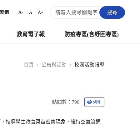
搜尋
A-
A
A+
務網
教育電子報
防疫專區(含紓困專區)
首頁
公告與活動
校園活動報導
點閱數：
790
列印
師，指導學生改善菜苗密集現象，維持空氣流通