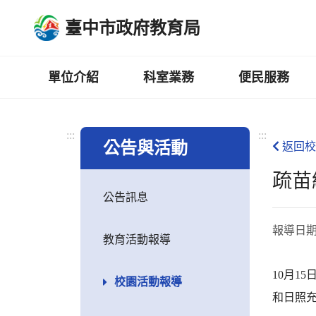
跳
臺中市政府教育局
到
主
要
內
單位介紹
科室業務
便民服務
容
區
:::
:::
公告與活動
返回校
疏苗
公告訊息
報導日
教育活動報導
10月1
校園活動報導
和日照