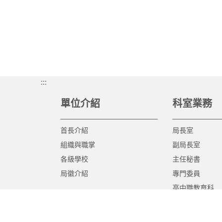
:::
單位介紹
科室業務
首長介紹
局長室
組織與職掌
副局長室
各級學校
主任秘書
局徽介紹
專門委員
高中職教育科
國中教育科
國小教育科