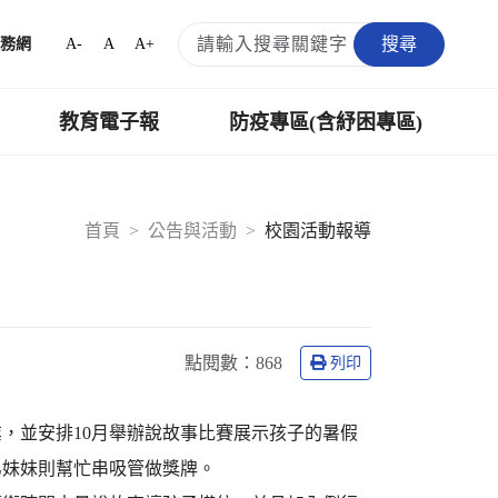
搜尋
A-
A
A+
務網
教育電子報
防疫專區(含紓困專區)
首頁
公告與活動
校園活動報導
點閱數：
868
列印
，並安排10月舉辦說故事比賽展示孩子的暑假
弟妹妹則幫忙串吸管做獎牌。