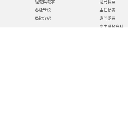
組織與職掌
副局長室
各級學校
主任秘書
局徽介紹
專門委員
高中職教育科
國中教育科
國小教育科
幼兒教育科
終身教育科
特殊教育科
課程教學科
體育保健科
工程營繕科
秘書室
學生事務室
人事室
會計室