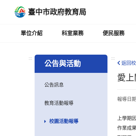
跳
臺中市政府教育局
到
主
要
內
單位介紹
科室業務
便民服務
容
區
:::
:::
公告與活動
返回校
愛上
公告訊息
報導日
教育活動報導
上學期
校園活動報導
作業成