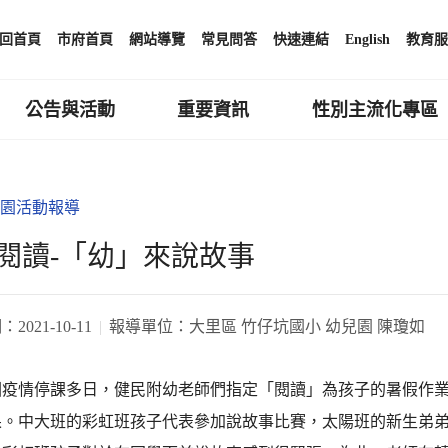
回首頁
市府首頁
網站導覽
常見問答
快速連結
English
教育服
公告與活動
重要資訊
性別主流化專區
園活動報導
閱讀-「幼」來說故事
期：
2021-10-11
報導單位：
大里區 竹仔坑國小 幼兒園 陳瓊如
因疫情停課多日，健民附幼老師們指定「閱讀」為孩子的暑假作業
果。中大班的彩虹班孩子代表參加說故事比賽，太陽班的新生弟