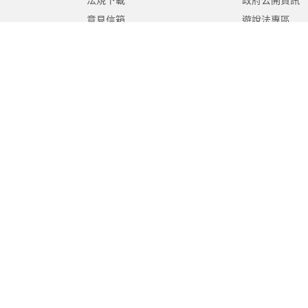
法規下載
政府公開資訊
意見信箱
遊說法專區
報告書專區
教育紀要