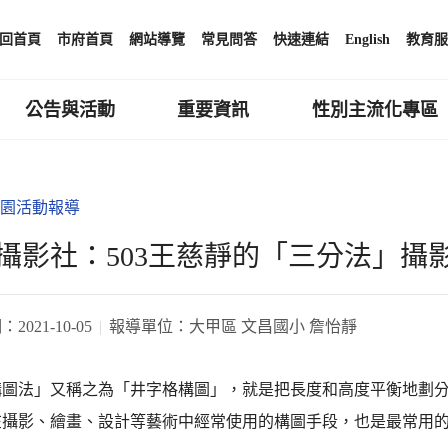
回首頁
市府首頁
網站導覽
常見問答
快速連結
English
教育服
公告與活動
重要資訊
性別主流化專區
園活動報導
攝影社：503王慈靜的「三分法」攝
期：
2021-10-05
報導單位：
大甲區 文昌國小 詹怡靜
構圖法」又稱之為「井字格構圖」，就是把長度和高度平衡地劃分
在攝影、繪畫、設計等藝術中經常使用的構圖手段，也是最常用