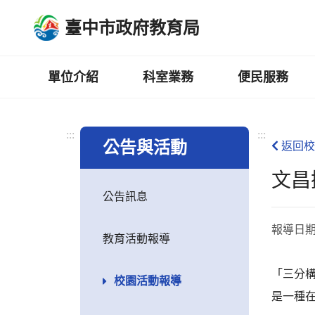
跳
臺中市政府教育局
到
主
要
內
單位介紹
科室業務
便民服務
容
區
:::
:::
公告與活動
返回校
文昌
公告訊息
報導日
教育活動報導
「三分
校園活動報導
是一種