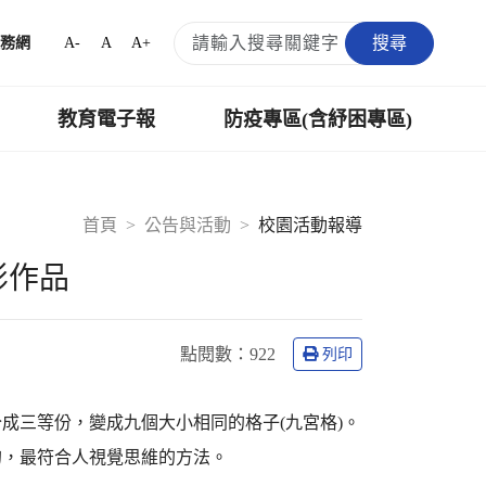
搜尋
A-
A
A+
務網
教育電子報
防疫專區(含紓困專區)
首頁
公告與活動
校園活動報導
影作品
點閱數：
922
列印
成三等份，變成九個大小相同的格子(九宮格)。
的，最符合人視覺思維的方法。